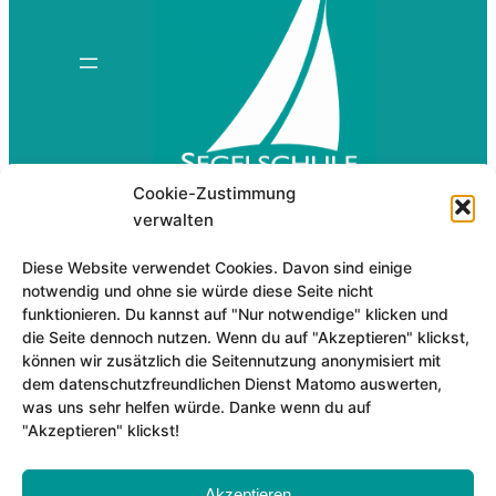
Cookie-Zustimmung
verwalten
Segelschule Starnberg
Diese Website verwendet Cookies. Davon sind einige
Claus Helmer
notwendig und ohne sie würde diese Seite nicht
Am Hügel 8
funktionieren. Du kannst auf "Nur notwendige" klicken und
die Seite dennoch nutzen. Wenn du auf "Akzeptieren" klickst,
82319 Starnberg
können wir zusätzlich die Seitennutzung anonymisiert mit
dem datenschutzfreundlichen Dienst Matomo auswerten,
Tel.: 08151-79028
was uns sehr helfen würde. Danke wenn du auf
Fax: 08151-29733
"Akzeptieren" klickst!
Für eine Email hier klicken…
Akzeptieren