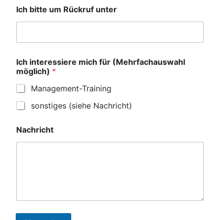
Ich bitte um Rückruf unter
R
Ich interessiere mich für (Mehrfachauswahl
ü
möglich)
*
c
k
Management-Training
r
u
sonstiges (siehe Nachricht)
f
*
u
Nachricht
n
t
e
r