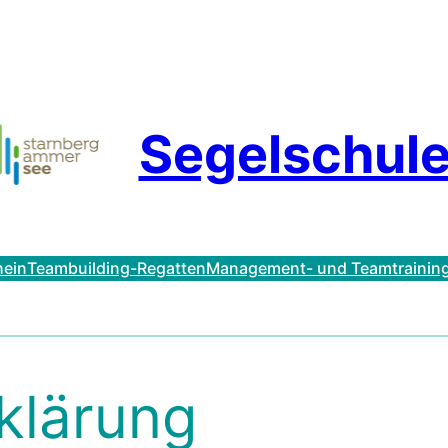
Segelschule
hein
Teambuilding-Regatten
Management- und Teamtrainin
klärung