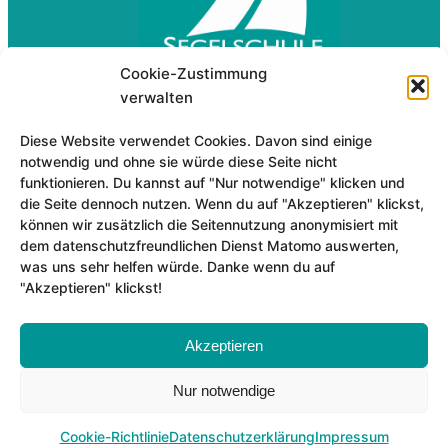
Cookie-Zustimmung
verwalten
Segelschule Starnberg
Diese Website verwendet Cookies. Davon sind einige
Claus Helmer
notwendig und ohne sie würde diese Seite nicht
Am Hügel 8
funktionieren. Du kannst auf "Nur notwendige" klicken und
die Seite dennoch nutzen. Wenn du auf "Akzeptieren" klickst,
82319 Starnberg
können wir zusätzlich die Seitennutzung anonymisiert mit
dem datenschutzfreundlichen Dienst Matomo auswerten,
Tel.: 08151-79028
was uns sehr helfen würde. Danke wenn du auf
Fax: 08151-29733
"Akzeptieren" klickst!
Für eine Email hier klicken…
Akzeptieren
Nur notwendige
Cookie-Richtlinie
Datenschutzerklärung
Impressum