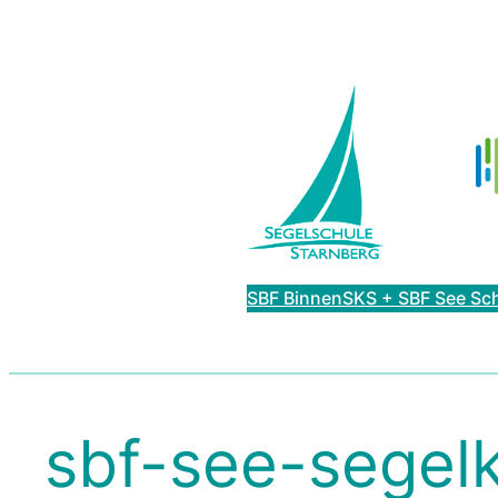
Zum
Inhalt
springen
SBF Binnen
SKS + SBF See Sc
sbf-see-segel