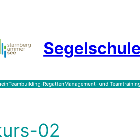
Segelschule
hein
Teambuilding-Regatten
Management- und Teamtrainin
kurs-02